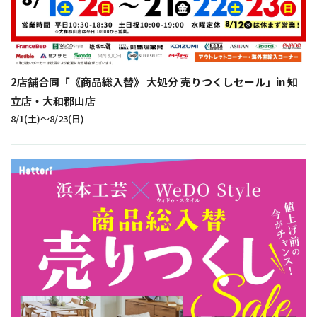
2店舗合同「《商品総入替》 大処分 売りつくしセール」in 知
立店・大和郡山店
8/1(土)〜8/23(日)