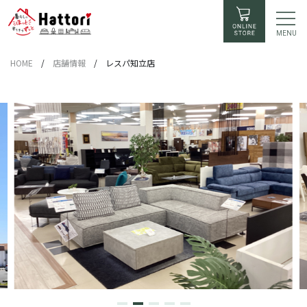
MENU
HOME
/
店舗情報
/
レスパ知立店