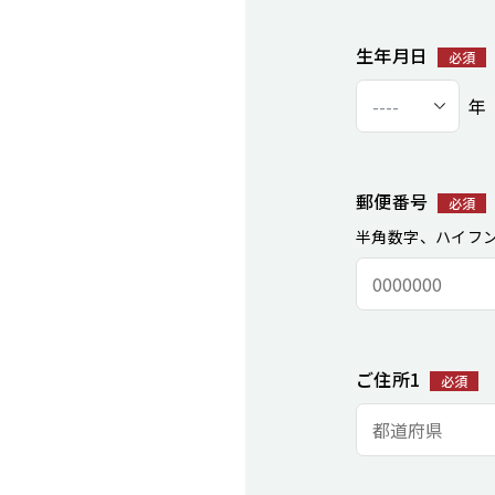
生年月日
必須
年
郵便番号
必須
半角数字、ハイフ
ご住所1
必須