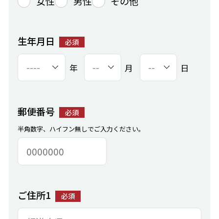
女性
男性
その他
生年月日
必須
年
月
日
郵便番号
必須
半角数字、ハイフン無しでご入力ください。
ご住所1
必須